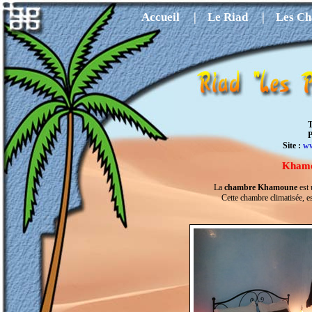
Accueil
|
Le Riad
|
Les C
T
P
Site :
ww
Kham
La
chambre Khamoune
est 
Cette chambre climatisée, es